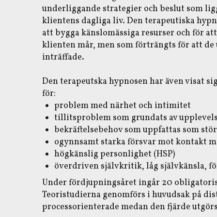
underliggande strategier och beslut som lig
klientens dagliga liv. Den terapeutiska hyp
att bygga känslomässiga resurser och för at
klienten mår, men som förträngts för att d
inträffade.
Den terapeutska hypnosen har även visat sig 
för:
problem med närhet och intimitet
tillitsproblem som grundats av upplevels
bekräftelsebehov som uppfattas som stör
ogynnsamt starka försvar mot kontakt m
högkänslig personlighet (HSP)
överdriven självkritik, låg självkänsla, 
Under fördjupningsåret ingår 20 obligator
Teoristudierna genomförs i huvudsak på dist
processorienterade medan den fjärde utgörs