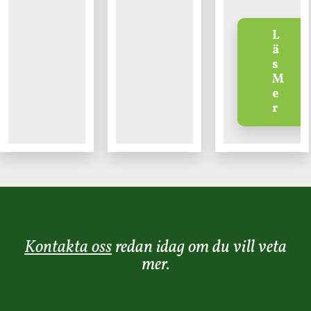
L
ä
s
M
e
r
Kontakta oss
redan idag om du vill veta
mer.