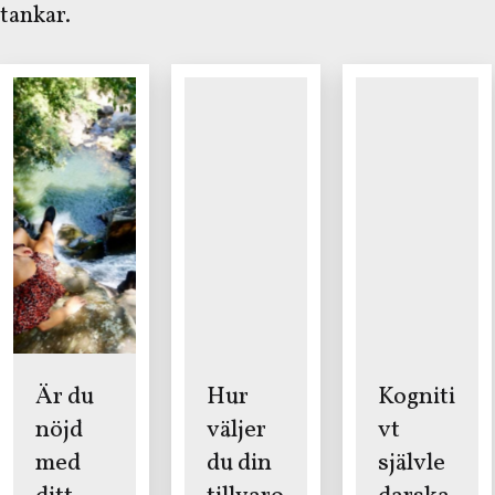
tankar.
Är du
Hur
Kogniti
nöjd
väljer
vt
med
du din
självle