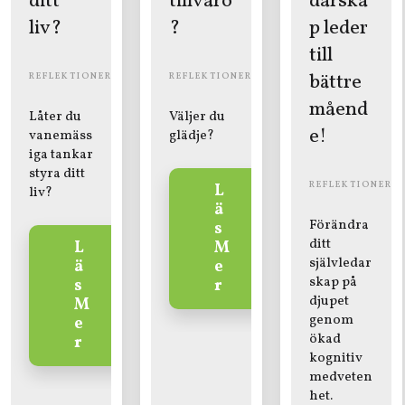
ditt
tillvaro
darska
liv?
?
p leder
till
bättre
REFLEKTIONER
REFLEKTIONER
måend
Låter du
Väljer du
e!
vanemäss
glädje?
iga tankar
styra ditt
REFLEKTIONER
L
liv?
ä
Förändra
s
ditt
L
M
självledar
ä
e
skap på
s
r
djupet
M
genom
e
ökad
r
kognitiv
medveten
het.